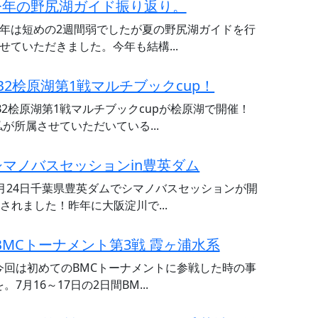
今年の野尻湖ガイド振り返り。
年は短めの2週間弱でしたが夏の野尻湖ガイドを行
せていただきました。今年も結構...
JB2桧原湖第1戦マルチブックcup！
JB2桧原湖第1戦マルチブックcupが桧原湖で開催！
私が所属させていただいている...
シマノバスセッションin豊英ダム
月24日千葉県豊英ダムでシマノバスセッションが開
されました！昨年に大阪淀川で...
BMCトーナメント第3戦 霞ヶ浦水系
今回は初めてのBMCトーナメントに参戦した時の事
を。7月16～17日の2日間BM...