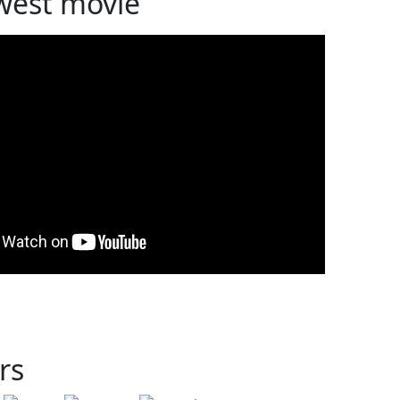
west movie
rs