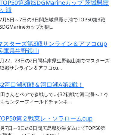
TOP50第3戦SDGMarineカップ 茨城県霞
ヶ浦
7月5日～7日の3日間茨城県霞ヶ浦でTOP50第3戦
SDGMarineカップが開...
マスターズ第3戦サンライン＆アフコcup
兵庫県生野銀山
6月22、23日の2日間兵庫県生野銀山湖でマスターズ
第3戦サンライン＆アフコcu...
JB2河口湖初戦＆河口湖A第2戦！
田さんとペアで参戦していJB2初戦で河口湖へ！今
もセンターフィールドチャンネ...
TOP50第２戦東レ・ソラロームcup
6月7日～9日の3日間広島県弥栄ダムにてTOP50第