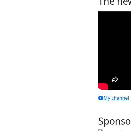
The ne
My channel
Sponso