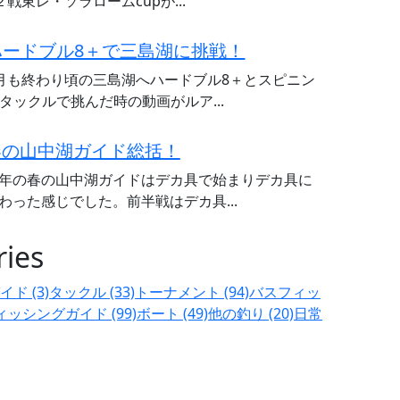
２戦東レ・ソラロームcupが...
ハードブル8＋で三島湖に挑戦！
月も終わり頃の三島湖へハードブル8＋とスピニン
タックルで挑んだ時の動画がルア...
春の山中湖ガイド総括！
年の春の山中湖ガイドはデカ具で始まりデカ具に
わった感じでした。前半戦はデカ具...
ries
イド (3)
タックル (33)
トーナメント (94)
バスフィッ
ィッシングガイド (99)
ボート (49)
他の釣り (20)
日常