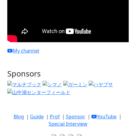
My channel
Sponsors
Blog
｜
Guide
｜
Prof
｜
Sponsor
｜
YouTube
｜
Special Interview