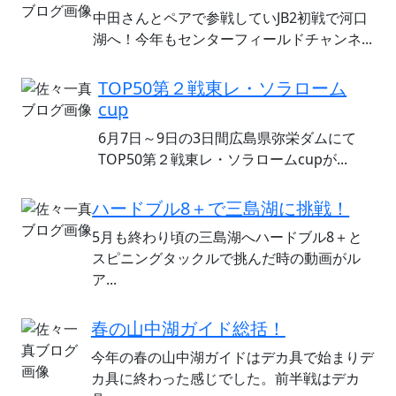
中田さんとペアで参戦していJB2初戦で河口
湖へ！今年もセンターフィールドチャンネ...
TOP50第２戦東レ・ソラローム
cup
6月7日～9日の3日間広島県弥栄ダムにて
TOP50第２戦東レ・ソラロームcupが...
ハードブル8＋で三島湖に挑戦！
5月も終わり頃の三島湖へハードブル8＋と
スピニングタックルで挑んだ時の動画がル
ア...
春の山中湖ガイド総括！
今年の春の山中湖ガイドはデカ具で始まりデ
カ具に終わった感じでした。前半戦はデカ