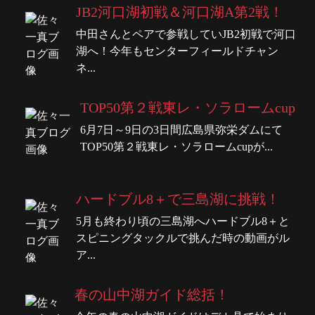
JB2河口湖初戦＆河口湖A第2戦！
中田さんとペアで参戦していJB2初戦で河口
湖へ！今年もセンターフィールドチャン
ネ...
TOP50第２戦東レ・ソラロームcup
6月7日～9日の3日間広島県弥栄ダムにて
TOP50第２戦東レ・ソラロームcupが...
ハードブル8＋で三島湖に挑戦！
5月も終わり頃の三島湖へハードブル8＋と
スピニングタックルで挑んだ時の動画がル
ア...
春の山中湖ガイド総括！