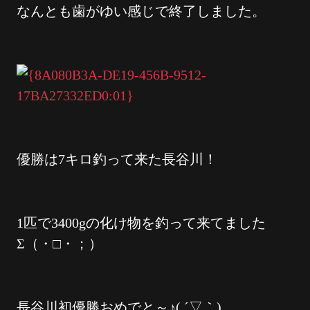
なんとも歯がゆい感じで終了しました。
優勝は7キロ釣って来た長谷川！
1匹で3400gの化け物を釣って来てました
Σ（・□・；）
長谷川初優勝おめでと～♪( ´▽｀)