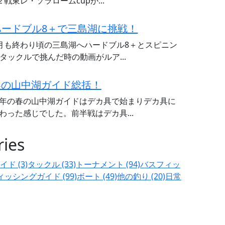
２戦東レ・ソラロームcupが...
ハードブル8＋で三島湖に挑戦！
月も終わり頃の三島湖へハードブル8＋とスピニン
タックルで挑んだ時の動画がルア...
春の山中湖ガイド総括！
年の春の山中湖ガイドはデカ具で始まりデカ具に
わった感じでした。前半戦はデカ具...
ries
イド (3)
タックル (33)
トーナメント (94)
バスフィッ
ィッシングガイド (99)
ボート (49)
他の釣り (20)
日常