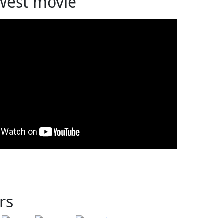
west movie
rs