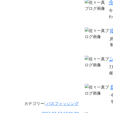
今
わ
7
催
カテゴリー:
バスフィッシング