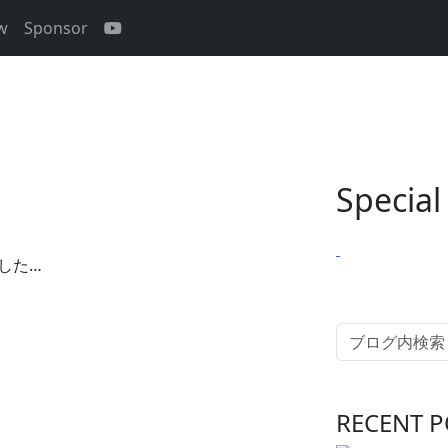
ew
Sponsor
Special
した…
RECENT P