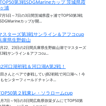
TOP50第3戦SDGMarineカップ 茨城県霞
ヶ浦
7月5日～7日の3日間茨城県霞ヶ浦でTOP50第3戦
SDGMarineカップが開...
マスターズ第3戦サンライン＆アフコcup
兵庫県生野銀山
6月22、23日の2日間兵庫県生野銀山湖でマスターズ
第3戦サンライン＆アフコcu...
JB2河口湖初戦＆河口湖A第2戦！
田さんとペアで参戦していJB2初戦で河口湖へ！今
もセンターフィールドチャンネ...
TOP50第２戦東レ・ソラロームcup
6月7日～9日の3日間広島県弥栄ダムにてTOP50第