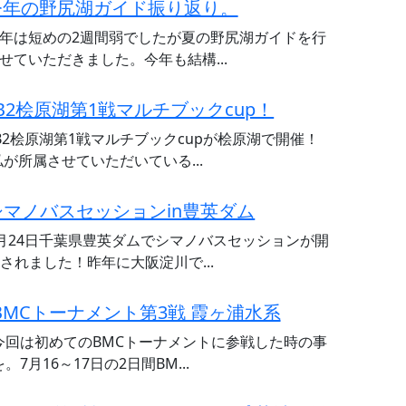
今年の野尻湖ガイド振り返り。
年は短めの2週間弱でしたが夏の野尻湖ガイドを行
せていただきました。今年も結構...
JB2桧原湖第1戦マルチブックcup！
JB2桧原湖第1戦マルチブックcupが桧原湖で開催！
私が所属させていただいている...
シマノバスセッションin豊英ダム
月24日千葉県豊英ダムでシマノバスセッションが開
されました！昨年に大阪淀川で...
BMCトーナメント第3戦 霞ヶ浦水系
今回は初めてのBMCトーナメントに参戦した時の事
を。7月16～17日の2日間BM...