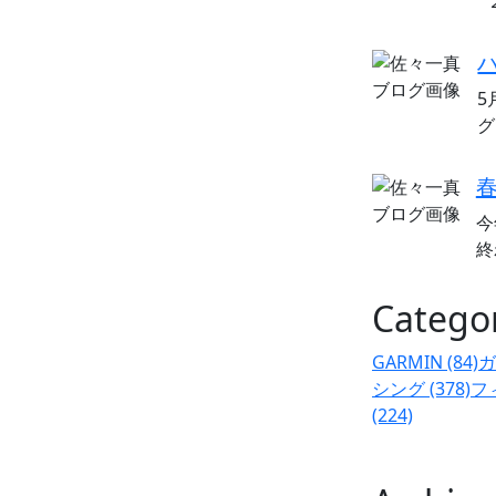
5
グ
今
終
Catego
GARMIN (84)
ガ
シング (378)
フ
(224)