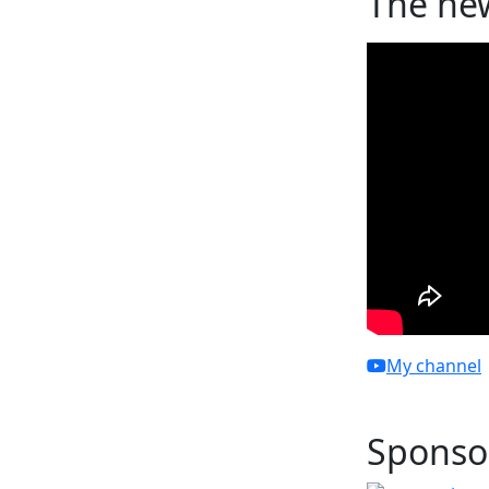
The ne
My channel
Sponso