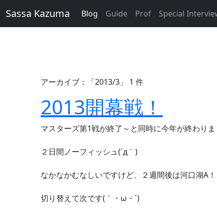
Sassa Kazuma
Blog
Guide
Prof
Special Intervi
アーカイブ：「2013/3」 1 件
2013開幕戦！
マスターズ第1戦が終了～と同時に今年が終わりま
２日間ノーフィッシュ(´д｀)
なかなかむなしいですけど、２週間後は河口湖A！
切り替えて次です(｀・ω・´)